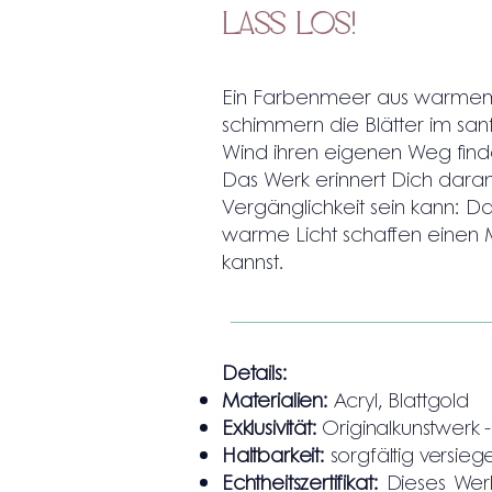
Lass Los!
Ein Farbenmeer aus warmem
schimmern die Blätter im san
Wind ihren eigenen Weg find
Das Werk erinnert Dich daran,
Vergänglichkeit sein kann: Da
warme Licht schaffen einen M
kannst.
Details:
Materialien:
Acryl, Blattgold
Exklusivität:
Originalkunstwerk -
Haltbarkeit:
sorgfältig versiege
Echtheitszertifikat:
Dieses Werk 